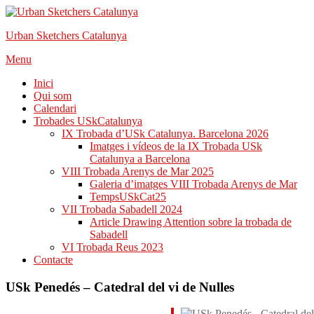
Urban Sketchers Catalunya
Skip
Menu
to
Inici
content
Qui som
Calendari
Trobades USkCatalunya
IX Trobada d’USk Catalunya. Barcelona 2026
Imatges i vídeos de la IX Trobada USk
Catalunya a Barcelona
VIII Trobada Arenys de Mar 2025
Galeria d’imatges VIII Trobada Arenys de Mar
TempsUSkCat25
VII Trobada Sabadell 2024
Article Drawing Attention sobre la trobada de
Sabadell
VI Trobada Reus 2023
Contacte
USk Penedés – Catedral del vi de Nulles