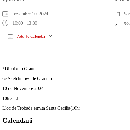
novembre 10, 2024
Sor
10:00 - 13:30
no
Add To Calendar
Download ICS
Google Calendar
iCalendar
Office 365
Outlook Live
*Dibuixem Graner
6è Sketchcrawl de Granera
10 de Novembre 2024
10h a 13h
Lloc de Trobada ermita Santa Cecilia(10h)
Calendari