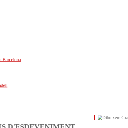
a Barcelona
adell
US D'ESDEVENIMENT