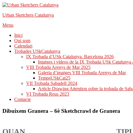
Urban Sketchers Catalunya
Skip
Menu
to
Inici
content
Qui som
Calendari
Trobades USkCatalunya
IX Trobada d’USk Catalunya. Barcelona 2026
Imatges i vídeos de la IX Trobada USk Catalunya 
VIII Trobada Arenys de Mar 2025
Galeria d’imatges VIII Trobada Arenys de Mar
TempsUSkCat25
VII Trobada Sabadell 2024
Article Drawing Attention sobre la trobada de Sab
VI Trobada Reus 2023
Contacte
Dibuixem Granera – 6è Sketchcrawl de Granera
QUAN
TIP