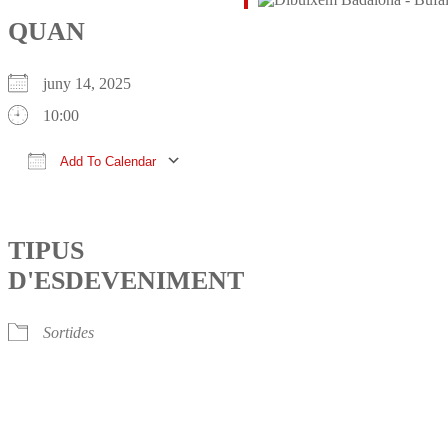
QUAN
juny 14, 2025
10:00
Add To Calendar
Download ICS
Google Calendar
iCalendar
Office 365
Outlook Live
TIPUS
D'ESDEVENIMENT
Sortides