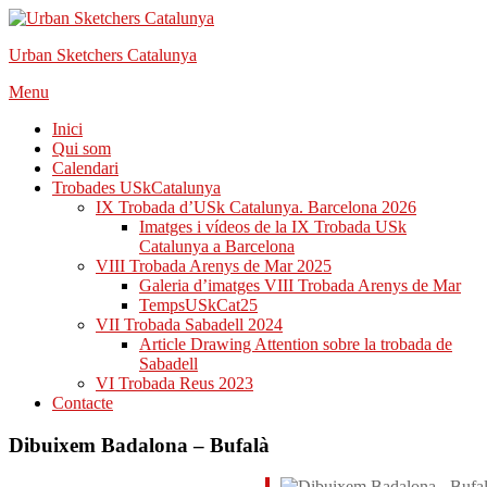
Urban Sketchers Catalunya
Skip
Menu
to
Inici
content
Qui som
Calendari
Trobades USkCatalunya
IX Trobada d’USk Catalunya. Barcelona 2026
Imatges i vídeos de la IX Trobada USk
Catalunya a Barcelona
VIII Trobada Arenys de Mar 2025
Galeria d’imatges VIII Trobada Arenys de Mar
TempsUSkCat25
VII Trobada Sabadell 2024
Article Drawing Attention sobre la trobada de
Sabadell
VI Trobada Reus 2023
Contacte
Dibuixem Badalona – Bufalà