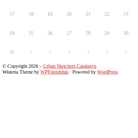
21
23
17
18
19
20
22
24
28
30
25
26
27
29
31
1
2
3
4
5
6
© Copyright 2026 –
Urban Sketchers Catalunya
Wisteria Theme by
WPFriendship
⋅
Powered by
WordPress