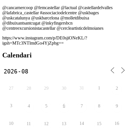
@cancarnercoop @femcastellar @lactual @castellardelvalles
@lafabrica_castellar #associaciodelcentre @uskbages
@uskcatalunya @uskbarcelona @molletdibuixa
@dibuixantsantcugat @inkyfingersbcn
@centreexcursionistacastellar @cercleartisticdelmoianes
https://www.instagram.com/p/DE0sjiONeKL/?
igsh=MTc3NTlmdGo4YjZpbg==
Calendari
31
1
27
28
29
30
2
3
6
4
5
7
8
9
10
14
16
11
12
13
15