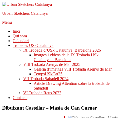
Urban Sketchers Catalunya
Skip
Menu
to
Inici
content
Qui som
Calendari
Trobades USkCatalunya
IX Trobada d’USk Catalunya. Barcelona 2026
Imatges i vídeos de la IX Trobada USk
Catalunya a Barcelona
VIII Trobada Arenys de Mar 2025
Galeria d’imatges VIII Trobada Arenys de Mar
TempsUSkCat25
VII Trobada Sabadell 2024
Article Drawing Attention sobre la trobada de
Sabadell
VI Trobada Reus 2023
Contacte
Dibuixant Castellar – Masia de Can Carner