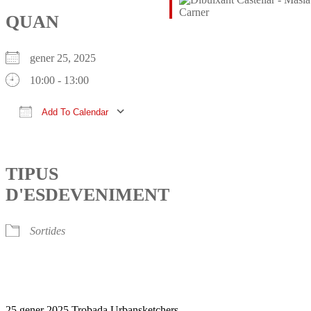
QUAN
gener 25, 2025
10:00 - 13:00
Add To Calendar
Download ICS
Google Calendar
iCalendar
Office 365
Outlook Live
TIPUS
D'ESDEVENIMENT
Sortides
25 gener 2025 Trobada Urbansketchers